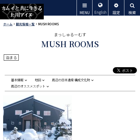
本
メ
文
English
MENU
設定
検索
ニ
へ
カムイと共
ホーム
観光情報一覧
MUSH ROOMS
ュ
現
メ
まっしゅるーむす
ー
在
ニ
に生きる上
MUSH ROOMS
位
ュ
置
川アイヌ
ー
泊まる
の
へ
階
層
基本情報
地図
周辺の日本遺産 構成文化財
ペ
周辺のオススメスポット
ー
ジ
内
目
次