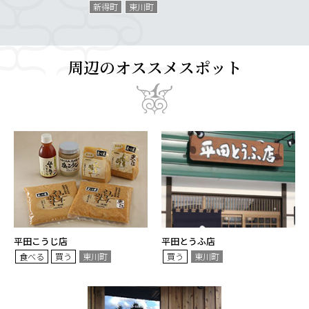
新得町
東川町
周辺のオススメスポット
平田こうじ店
平田とうふ店
食べる
買う
東川町
買う
東川町