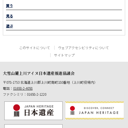
買う
見る
遊ぶ
このサイトについて
ウェブアクセシビリティについて
サイトマップ
大雪山麓上川アイヌ日本遺産推進協議会
郵
078-1753
北海道上川郡上川町南町180番地（上川町役場内）
便
電話：
01658-2-4058
番
ファクシミリ：01658-2-1220
号