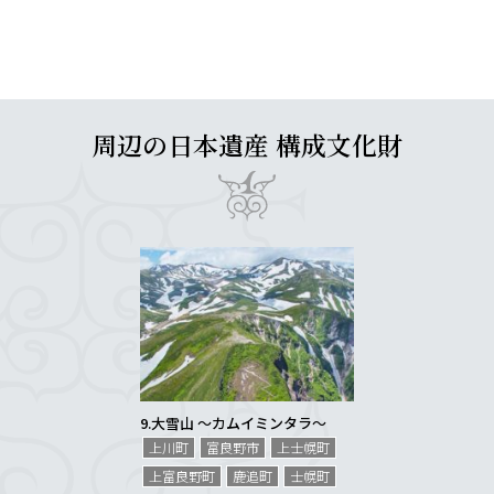
周辺の日本遺産 構成文化財
9.
大雪山 〜カムイミンタラ〜
上川町
富良野市
上士幌町
上富良野町
鹿追町
士幌町