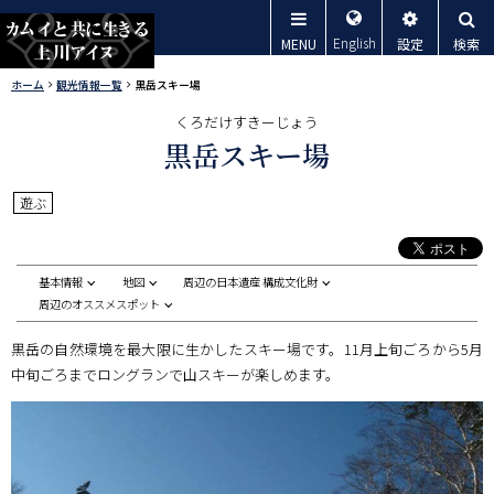
本
メ
文
English
MENU
設定
検索
ニ
へ
カムイと共
ホーム
観光情報一覧
黒岳スキー場
ュ
現
メ
くろだけすきーじょう
ー
在
ニ
に生きる上
黒岳スキー場
位
ュ
置
川アイヌ
ー
遊ぶ
の
へ
階
層
基本情報
地図
周辺の日本遺産 構成文化財
ペ
周辺のオススメスポット
ー
黒岳の自然環境を最大限に生かしたスキー場です。11月上旬ごろから5月
ジ
中旬ごろまでロングランで山スキーが楽しめます。
内
目
次