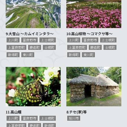
9.
大雪山 〜カムイミンタラ〜
10.
高山植物 〜コマクサ等〜
上川町
富良野市
上士幌町
上川町
富良野市
上士幌町
上富良野町
鹿追町
士幌町
上富良野町
鹿追町
士幌町
新得町
東川町
新得町
東川町
11.
高山蝶
8.
チセ(家)等
上川町
富良野市
上士幌町
旭川市
上富良野町
鹿追町
新得町