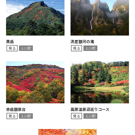
黒岳
流星銀河の滝
見る
上川町
見る
上川町
赤岳銀泉台
高原温泉沼巡りコース
見る
上川町
見る
上川町