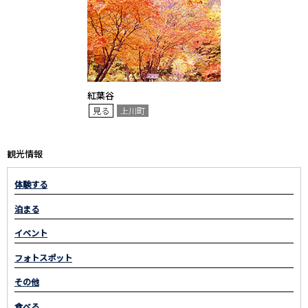
紅葉谷
見る
上川町
観光情報
体験する
泊まる
イベント
フォトスポット
その他
食べる