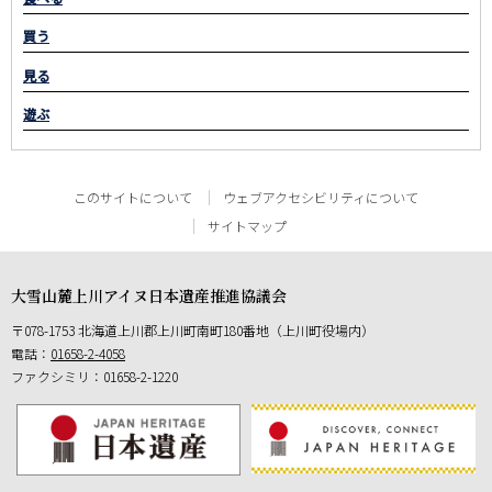
買う
見る
遊ぶ
このサイトについて
ウェブアクセシビリティについて
サイトマップ
大雪山麓上川アイヌ日本遺産推進協議会
郵
078-1753
北海道上川郡上川町南町180番地（上川町役場内）
便
電話：
01658-2-4058
番
ファクシミリ：01658-2-1220
号