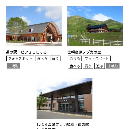
道の駅 ピア２１しほろ
士幌高原ヌプカの里
フォトスポット
食べる
買う
泊まる
フォトスポット
士幌町
食べる
買う
遊ぶ
士幌町
しほろ温泉プラザ緑風（道の駅