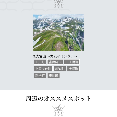
9.
大雪山 〜カムイミンタラ〜
上川町
富良野市
上士幌町
上富良野町
鹿追町
士幌町
新得町
東川町
周辺のオススメスポット