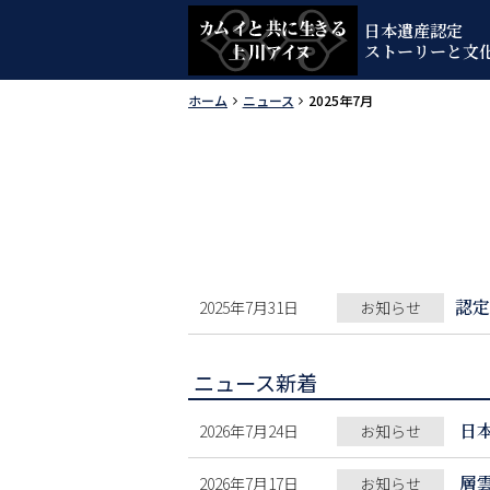
本
日本遺産認定
文
メ
ストーリーと文
へ
ニ
カムイと
ホーム
ニュース
2025年7月
メ
ュ
現
ニ
ー
在
共に生き
ュ
位
ー
る上川ア
置
へ
の
イヌ
階
認定
2025年7月31日
お知らせ
層
ニュース新着
日
2026年7月24日
お知らせ
層
2026年7月17日
お知らせ