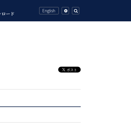
English
ンロード
設
検
定
索