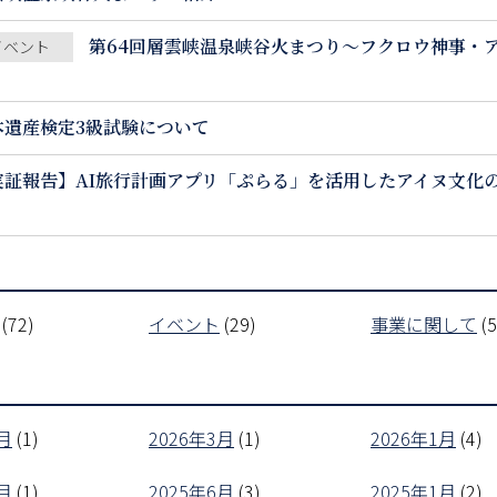
第64回層雲峡温泉峡谷火まつり～フクロウ神事・
イベント
本遺産検定3級試験について
実証報告】AI旅行計画アプリ「ぷらる」を活用したアイヌ文化
(72)
イベント
(29)
事業に関して
(5
月
(1)
2026年3月
(1)
2026年1月
(4)
月
(1)
2025年6月
(3)
2025年1月
(2)