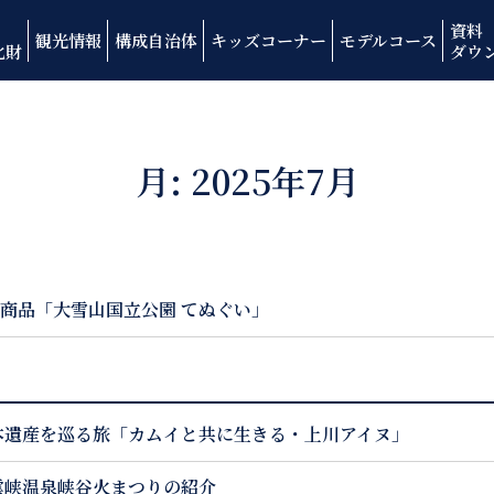
資料
観光情報
構成自治体
キッズコーナー
モデルコース
化財
ダウ
月:
2025年7月
商品「大雪山国立公園 てぬぐい」
本遺産を巡る旅「カムイと共に生きる・上川アイヌ」
雲峡温泉峡谷火まつりの紹介