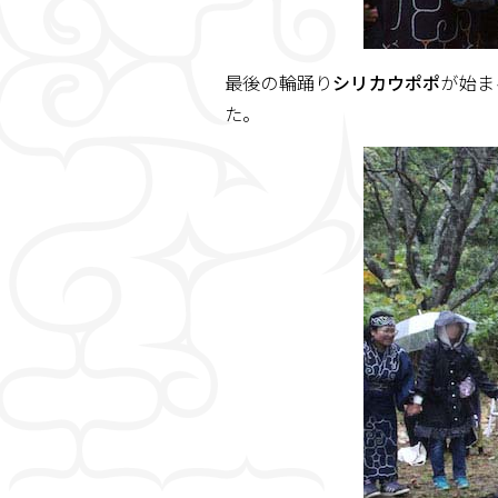
最後の輪踊り
シリカウポポ
が始ま
た。