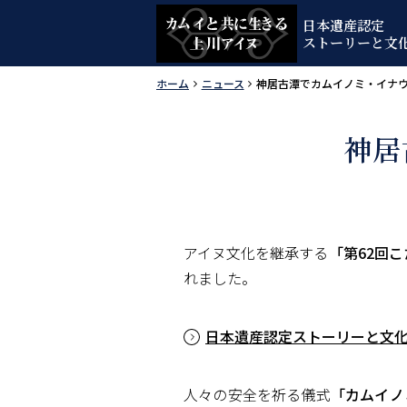
本
日本遺産認定
文
メ
ストーリーと文
へ
ニ
カムイと
ホーム
ニュース
神居古潭でカムイノミ・イナ
メ
ュ
現
ニ
ー
在
共に生き
ュ
神居
位
ー
る上川ア
置
へ
の
イヌ
階
アイヌ文化を継承する
「第62回
層
れました。
日本遺産認定ストーリーと文化
人々の安全を祈る儀式
「カムイノ