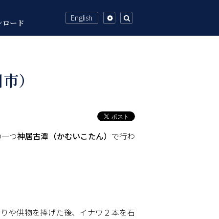
English
ンロード
設
検
定
索
川市）
の一つ
神居古潭（かむいこたん）
で行わ
祈りや供物を捧げた後、イナウ２本を石