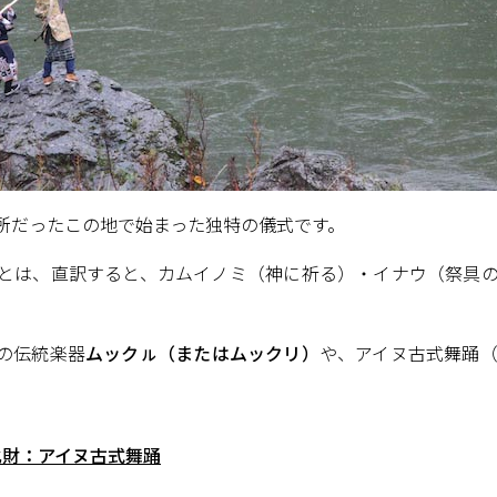
所だったこの地で始まった独特の儀式です。
とは、直訳すると、カムイノミ（神に祈る）・イナウ（祭具
の伝統楽器
ムックㇽ（またはムックリ）
や、アイヌ古式舞踊
化財：アイヌ古式舞踊