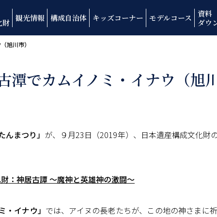
資料
観光情報
構成自治体
キッズコーナー
モデルコース
化財
ダウ
ウ（旭川市）
古潭でカムイノミ・イナウ（旭
こたんまつり」
が、９月23日（2019年）、日本遺産構成文化財
財：神居古譚 〜魔神と英雄神の激闘〜
ミ・イナウ」
では、アイヌの長老たちが、この地の神さまに